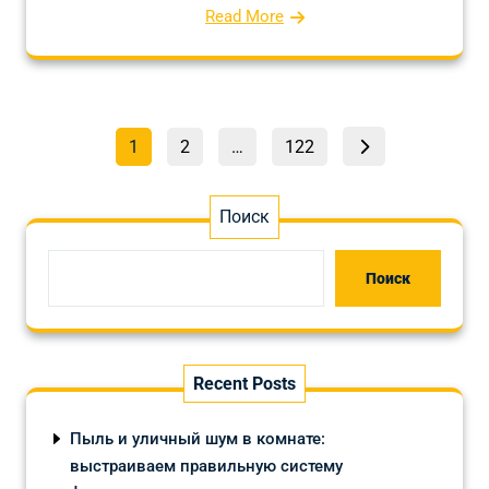
Read More
Пагинация
Страница
Страница
Страница
1
2
…
122
записей
Поиск
Поиск
Recent Posts
Пыль и уличный шум в комнате:
выстраиваем правильную систему