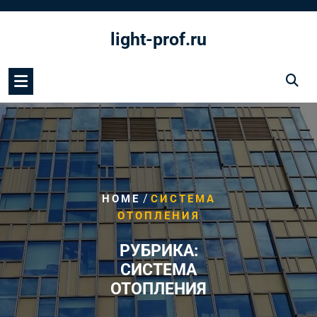
Перейти
к
light-prof.ru
содержимому
/
HOME
СИСТЕМА
ОТОПЛЕНИЯ
РУБРИКА:
СИСТЕМА
ОТОПЛЕНИЯ