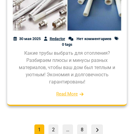
30 мая 2025
Redactor
Нет комментариев
0 tags
Какие трубы выбрать для отопления?
Разбираем плюсы и минусы разных
материалов, чтобы ваш дом был теплым и
уютным! Экономия и долговечность
гарантированы!
Read More
Пагинация
Страница
Страница
Страница
1
2
…
8