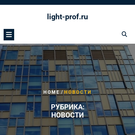
Перейти
к
light-prof.ru
содержимому
/
HOME
НОВОСТИ
РУБРИКА:
НОВОСТИ