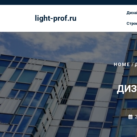
Перейти
к
Диза
light-prof.ru
содержимому
Стро
/
HOME
ДИЗ