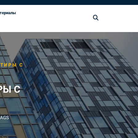
териалы
РТИРЫ С
РЫ С
TAGS