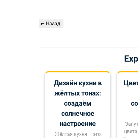
Навигация
Предыдущая
Назад
по
запись
записям
Exp
Дизайн кухни в
Цвет
жёлтых тонах:
создаём
со
солнечное
настроение
Запут
цвета
Жёлтая кухня – это