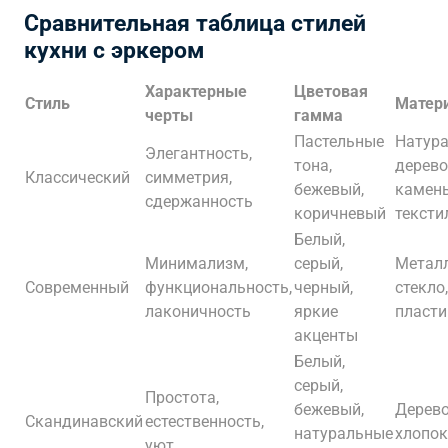
Сравнительная таблица стилей
кухни с эркером
Характерные
Цветовая
Стиль
Матер
черты
гамма
Пастельные
Натур
Элегантность,
тона,
дерево
Классический
симметрия,
бежевый,
камень
сдержанность
коричневый
тексти
Белый,
Минимализм,
серый,
Металл
Современный
функциональность,
черный,
стекло,
лаконичность
яркие
пласти
акценты
Белый,
серый,
Простота,
бежевый,
Дерево
Скандинавский
естественность,
натуральные
хлопок
уют