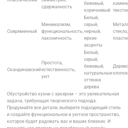
бежевый,
камень
сдержанность
коричневый
тексти
Белый,
Минимализм,
серый,
Металл
Современный
функциональность,
черный,
стекло,
лаконичность
яркие
пласти
акценты
Белый,
серый,
Простота,
бежевый,
Дерево
Скандинавский
естественность,
натуральные
хлопок
уют
оттенки
дерева
Обустройство кухни с эркером – это увлекательная
задача, требующая творческого подхода.
Продумайте все детали, выберите подходящий стиль
и создайте функциональное и уютное пространство,
которое будет радовать вас и ваших близких. И