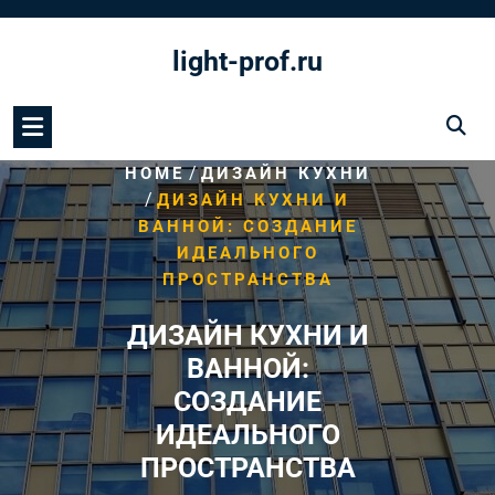
Перейти
к
light-prof.ru
содержимому
/
HOME
ДИЗАЙН КУХНИ
/
ДИЗАЙН КУХНИ И
ВАННОЙ: СОЗДАНИЕ
ИДЕАЛЬНОГО
ПРОСТРАНСТВА
ДИЗАЙН КУХНИ И
ВАННОЙ:
СОЗДАНИЕ
ИДЕАЛЬНОГО
ПРОСТРАНСТВА