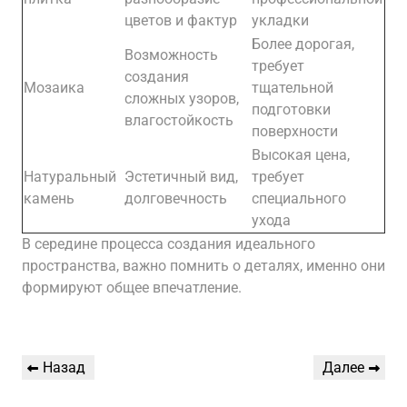
цветов и фактур
укладки
Более дорогая,
Возможность
требует
создания
Мозаика
тщательной
сложных узоров,
подготовки
влагостойкость
поверхности
Высокая цена,
Натуральный
Эстетичный вид,
требует
камень
долговечность
специального
ухода
В середине процесса создания идеального
пространства, важно помнить о деталях, именно они
формируют общее впечатление.
Навигация
Предыдущая
Следующая
Назад
Далее
по
запись
запись