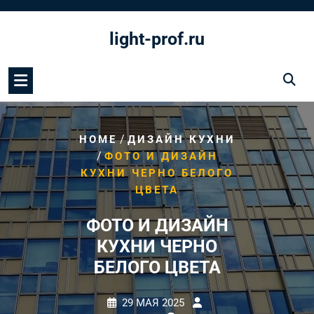
Перейти
к
light-prof.ru
содержимому
/
HOME
ДИЗАЙН КУХНИ
/
ФОТО И ДИЗАЙН
КУХНИ ЧЕРНО БЕЛОГО
ЦВЕТА
ФОТО И ДИЗАЙН
КУХНИ ЧЕРНО
БЕЛОГО ЦВЕТА
29 МАЯ 2025