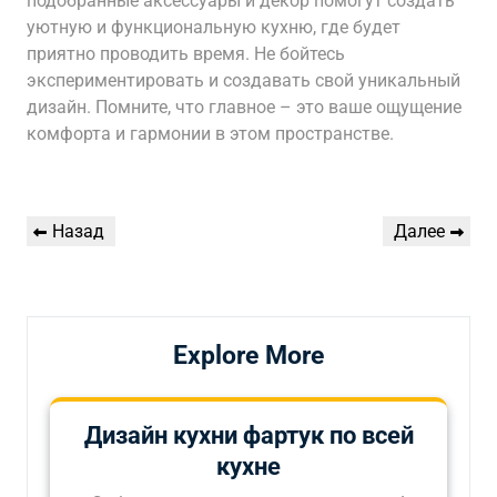
подобранные аксессуары и декор помогут создать
уютную и функциональную кухню, где будет
приятно проводить время. Не бойтесь
экспериментировать и создавать свой уникальный
дизайн. Помните, что главное – это ваше ощущение
комфорта и гармонии в этом пространстве.
Навигация
Предыдущая
Следующая
Назад
Далее
по
запись
запись
записям
Explore More
Дизайн кухни фартук по всей
кухне