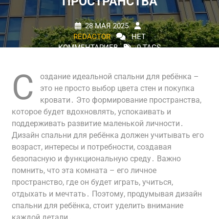
ПРОСТРАНСТВА
28 МАЯ 2025
REDACTOR
НЕТ
КОММЕНТАРИЕВ
0 TAGS
С
оздание идеальной спальни для ребёнка –
это не просто выбор цвета стен и покупка
кровати․ Это формирование пространства,
которое будет вдохновлять, успокаивать и
поддерживать развитие маленькой личности․
Дизайн спальни для ребёнка должен учитывать его
возраст, интересы и потребности, создавая
безопасную и функциональную среду․ Важно
помнить, что эта комната – его личное
пространство, где он будет играть, учиться,
отдыхать и мечтать․ Поэтому, продумывая дизайн
спальни для ребёнка, стоит уделить внимание
каждой детали․