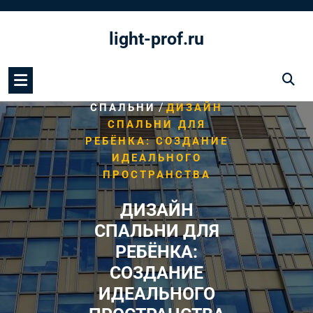
Перейти
к
light-prof.ru
содержимому
/
HOME
ДИЗАЙН
/
СПАЛЬНИ
ДИЗАЙН
СПАЛЬНИ ДЛЯ
РЕБЁНКА: СОЗДАНИЕ
ИДЕАЛЬНОГО
ПРОСТРАНСТВА
ДИЗАЙН
СПАЛЬНИ ДЛЯ
РЕБЁНКА:
СОЗДАНИЕ
ИДЕАЛЬНОГО