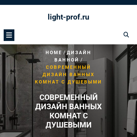
Перейти
к
light-prof.ru
содержимому
/
HOME
ДИЗАЙН
/
ВАННОЙ
СОВРЕМЕННЫЙ
ДИЗАЙН ВАННЫХ
КОМНАТ С ДУШЕВЫМИ
СОВРЕМЕННЫЙ
ДИЗАЙН ВАННЫХ
КОМНАТ С
ДУШЕВЫМИ