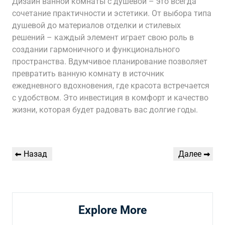
Дизайн ванной комнаты с душевой – это всегда
сочетание практичности и эстетики. От выбора типа
душевой до материалов отделки и стилевых
решений – каждый элемент играет свою роль в
создании гармоничного и функционального
пространства. Вдумчивое планирование позволяет
превратить ванную комнату в источник
ежедневного вдохновения, где красота встречается
с удобством. Это инвестиция в комфорт и качество
жизни, которая будет радовать вас долгие годы.
Навигация
Предыдущая
Следующая
Назад
Далее
по
запись
запись
записям
Explore More