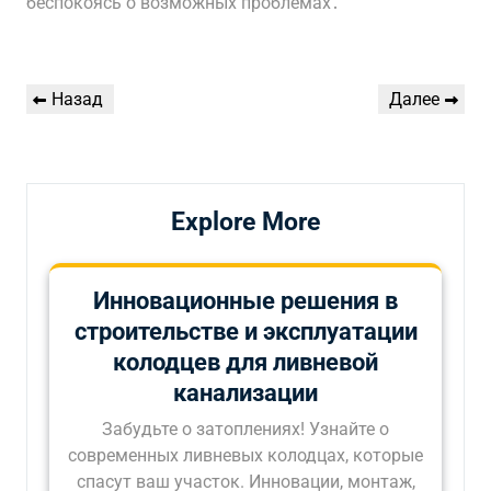
беспокоясь о возможных проблемах․
Навигация
Предыдущая
Следующая
Назад
Далее
по
запись
запись
записям
Explore More
Инновационные решения в
строительстве и эксплуатации
колодцев для ливневой
канализации
Забудьте о затоплениях! Узнайте о
современных ливневых колодцах, которые
спасут ваш участок. Инновации, монтаж,