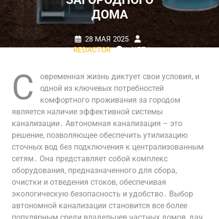
ДОМА
28 МАЯ 2025
REDACTOR
НЕТ
КОММЕНТАРИЕВ
0 TAGS
С
овременная жизнь диктует свои условия, и
одной из ключевых потребностей
комфортного проживания за городом
является наличие эффективной системы
канализации․ Автономная канализация – это
решение, позволяющее обеспечить утилизацию
сточных вод без подключения к централизованным
сетям․ Она представляет собой комплекс
оборудования, предназначенного для сбора,
очистки и отведения стоков, обеспечивая
экологическую безопасность и удобство․ Выбор
автономной канализации становится все более
популярным среди владельцев частных домов, дач