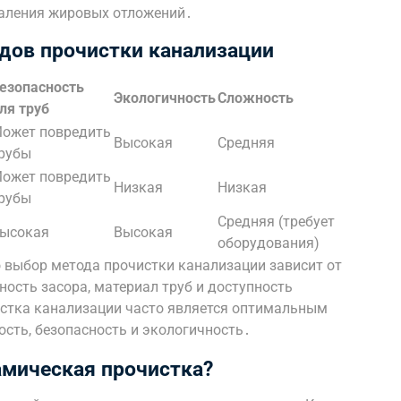
аления жировых отложений․
дов прочистки канализации
езопасность
Экологичность
Сложность
ля труб
ожет повредить
Высокая
Средняя
рубы
ожет повредить
Низкая
Низкая
рубы
Средняя (требует
ысокая
Высокая
оборудования)
о выбор метода прочистки канализации зависит от
ость засора, материал труб и доступность
стка канализации часто является оптимальным
сть, безопасность и экологичность․
амическая прочистка?