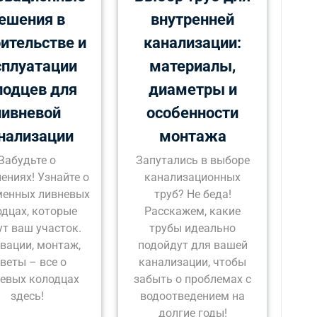
ешения в
внутренней
ительстве и
канализации:
сплуатации
материалы,
лодцев для
диаметры и
ливневой
особенности
нализации
монтажа
Забудьте о
Запутались в выборе
ениях! Узнайте о
канализационных
менных ливневых
труб? Не беда!
одцах, которые
Расскажем, какие
ут ваш участок.
трубы идеально
вации, монтаж,
подойдут для вашей
веты – все о
канализации, чтобы
евых колодцах
забыть о проблемах с
здесь!
водоотведением на
долгие годы!