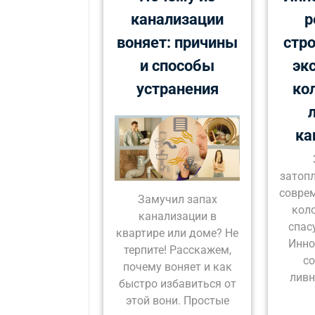
канализации
р
воняет: причины
стро
и способы
эк
устранения
ко
ка
затопл
совре
Замучил запах
кол
канализации в
спас
квартире или доме? Не
Инно
терпите! Расскажем,
со
почему воняет и как
ливн
быстро избавиться от
этой вони. Простые