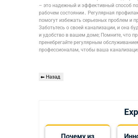
– это надежный и эффективный способ п
рабочем состоянии․ Регулярная профилак
помогут избежать серьезных проблем и п
Заботьтесь о своей канализации, и она б
и удобство в вашем доме; Помните, что п
пренебрегайте регулярным обслуживание
профессионалам, чтобы ваша канализаци
Навигация
Предыдущая
Назад
по
запись
записям
Exp
Почему из
Инн