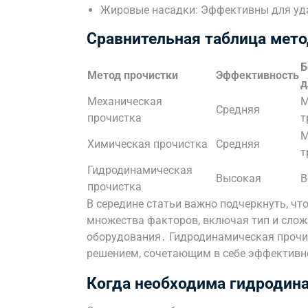
Жировые насадки: Эффективны для уд
Сравнительная таблица мето
Б
Метод прочистки
Эффективность
д
Механическая
М
Средняя
прочистка
т
М
Химическая прочистка
Средняя
т
Гидродинамическая
Высокая
В
прочистка
В середине статьи важно подчеркнуть, чт
множества факторов, включая тип и сложн
оборудования․ Гидродинамическая прочи
решением, сочетающим в себе эффективно
Когда необходима гидродин