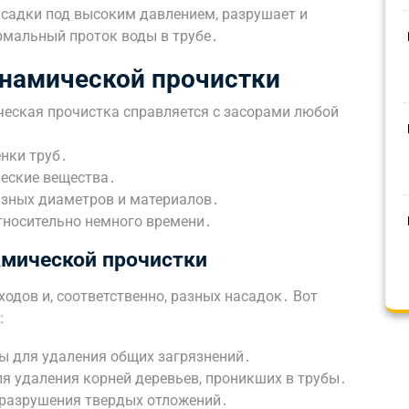
асадки под высоким давлением, разрушает и
рмальный проток воды в трубе․
намической прочистки
еская прочистка справляется с засорами любой
енки труб․
ческие вещества․
азных диаметров и материалов․
тносительно немного времени․
амической прочистки
одов и, соответственно, разных насадок․ Вот
:
ы для удаления общих загрязнений․
я удаления корней деревьев, проникших в трубы․
разрушения твердых отложений․