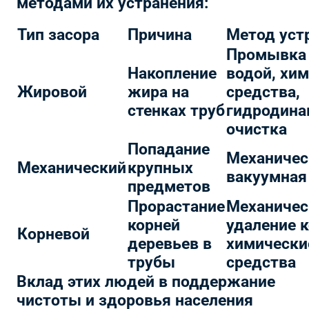
методами их устранения:
Тип засора
Причина
Метод уст
Промывка 
Накопление
водой, хи
Жировой
жира на
средства,
стенках труб
гидродина
очистка
Попадание
Механичес
Механический
крупных
вакуумная
предметов
Прорастание
Механичес
корней
удаление к
Корневой
деревьев в
химически
трубы
средства
Вклад этих людей в поддержание
чистоты и здоровья населения