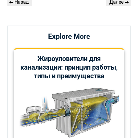
Предыдущая
Следующая
Назад
Далее
по
запись
запись
записям
Explore More
Жироуловители для
канализации: принцип работы,
типы и преимущества