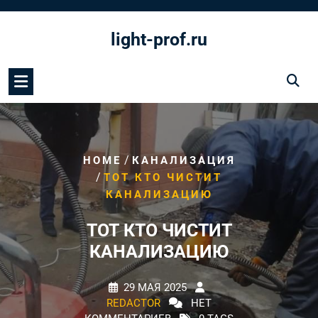
Перейти
к
light-prof.ru
содержимому
/
HOME
КАНАЛИЗАЦИЯ
/
ТОТ КТО ЧИСТИТ
КАНАЛИЗАЦИЮ
ТОТ КТО ЧИСТИТ
КАНАЛИЗАЦИЮ
29 МАЯ 2025
REDACTOR
НЕТ