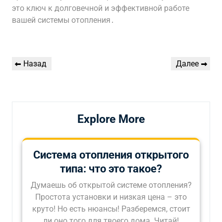
это ключ к долговечной и эффективной работе
вашей системы отопления․
Навигация
Предыдущая
Следующая
Назад
Далее
по
запись
запись
записям
Explore More
Система отопления открытого
типа: что это такое?
Думаешь об открытой системе отопления?
Простота установки и низкая цена – это
круто! Но есть нюансы! Разберемся, стоит
ли оно того для твоего дома. Читай!