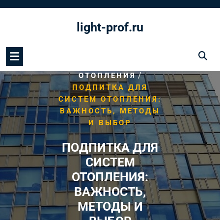
Перейти
к
light-prof.ru
содержимому
/
HOME
СИСТЕМА
/
ОТОПЛЕНИЯ
ПОДПИТКА ДЛЯ
СИСТЕМ ОТОПЛЕНИЯ:
ВАЖНОСТЬ, МЕТОДЫ
И ВЫБОР
ПОДПИТКА ДЛЯ
СИСТЕМ
ОТОПЛЕНИЯ:
ВАЖНОСТЬ,
МЕТОДЫ И