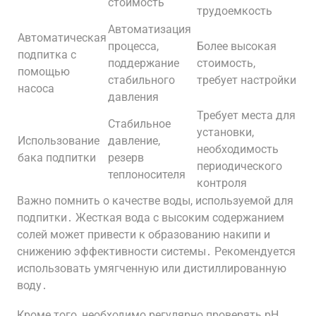
стоимость
трудоемкость
Автоматизация
Автоматическая
процесса,
Более высокая
подпитка с
поддержание
стоимость,
помощью
стабильного
требует настройки
насоса
давления
Требует места для
Стабильное
установки,
Использование
давление,
необходимость
бака подпитки
резерв
периодического
теплоносителя
контроля
Важно помнить о качестве воды, используемой для
подпитки․ Жесткая вода с высоким содержанием
солей может привести к образованию накипи и
снижению эффективности системы․ Рекомендуется
использовать умягченную или дистиллированную
воду․
Кроме того, необходимо регулярно проверять pH