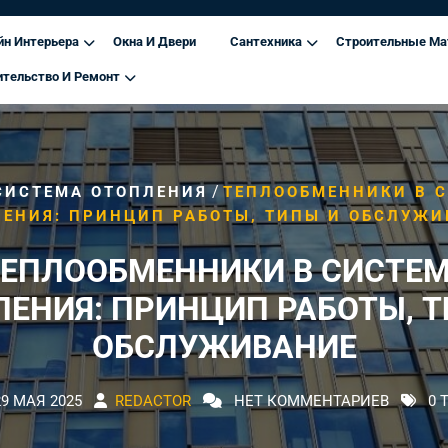
йн Интерьера
Окна И Двери
Сантехника
Строительные Ма
ительство И Ремонт
/
СИСТЕМА ОТОПЛЕНИЯ
ТЕПЛООБМЕННИКИ В 
ЛЕНИЯ: ПРИНЦИП РАБОТЫ, ТИПЫ И ОБСЛУЖИ
ЕПЛООБМЕННИКИ В СИСТЕ
ЛЕНИЯ: ПРИНЦИП РАБОТЫ, Т
ОБСЛУЖИВАНИЕ
29 МАЯ 2025
REDACTOR
НЕТ КОММЕНТАРИЕВ
0 