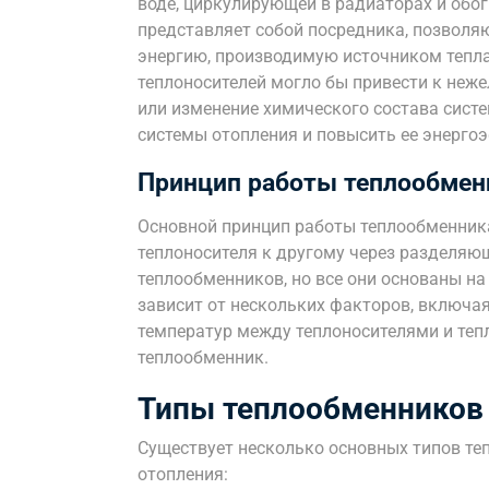
воде, циркулирующей в радиаторах и обо
представляет собой посредника, позволя
энергию, производимую источником тепла
теплоносителей могло бы привести к неж
или изменение химического состава сист
системы отопления и повысить ее энерго
Принцип работы теплообмен
Основной принцип работы теплообменника
теплоносителя к другому через разделяю
теплообменников, но все они основаны н
зависит от нескольких факторов, включа
температур между теплоносителями и теп
теплообменник.
Типы теплообменников
Существует несколько основных типов те
отопления: