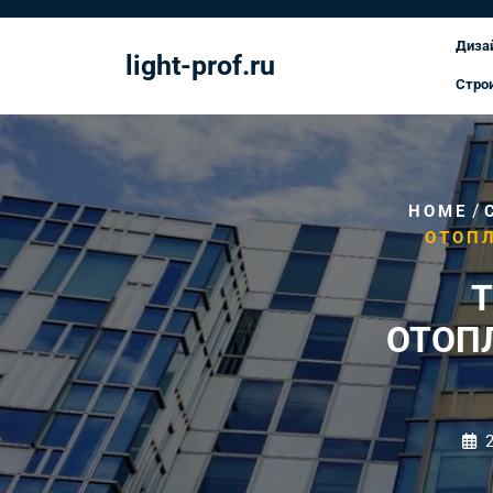
Перейти
к
Диза
light-prof.ru
содержимому
Стро
/
HOME
ОТОП
Т
ОТОП