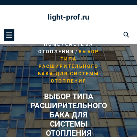
Перейти
к
light-prof.ru
содержимому
/
HOME
СИСТЕМА
/
ОТОПЛЕНИЯ
ВЫБОР
ТИПА
РАСШИРИТЕЛЬНОГО
БАКА ДЛЯ СИСТЕМЫ
ОТОПЛЕНИЯ
ВЫБОР ТИПА
РАСШИРИТЕЛЬНОГО
БАКА ДЛЯ
СИСТЕМЫ
ОТОПЛЕНИЯ