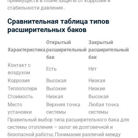
преимуществ в плане защиты от коррозии и
стабильности давления․
Сравнительная таблица типов
расширительных баков
Открытый
Закрытый
Характеристика
расширительный
расширительный
бак
бак
Контакт с
Есть
Нет
воздухом
Коррозия
Высокая
Низкая
Теплопотери
Высокие
Низкие
Стоимость
Низкая
Высокая
Место
Верхняя точка
Любая точка
установки
системы
системы
Правильный выбор типа расширительного бака для
системы отопления – залог ее долговечной и
безопасной работы; Понимание различий между