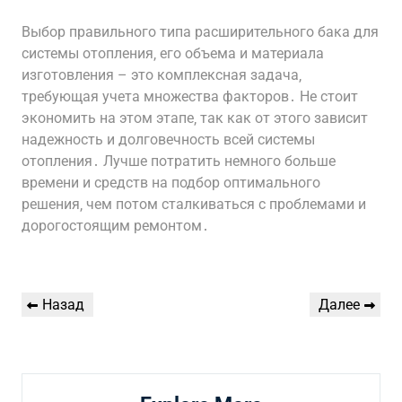
Выбор правильного типа расширительного бака для
системы отопления‚ его объема и материала
изготовления – это комплексная задача‚
требующая учета множества факторов․ Не стоит
экономить на этом этапе‚ так как от этого зависит
надежность и долговечность всей системы
отопления․ Лучше потратить немного больше
времени и средств на подбор оптимального
решения‚ чем потом сталкиваться с проблемами и
дорогостоящим ремонтом․
Навигация
Предыдущая
Следующая
Назад
Далее
по
запись
запись
записям