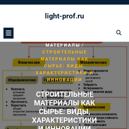
Перейти
к
light-prof.ru
содержимому
/
HOME
СТРОИТЕЛЬНЫЕ
/
МАТЕРИАЛЫ
СТРОИТЕЛЬНЫЕ
МАТЕРИАЛЫ КАК
СЫРЬЕ: ВИДЫ,
ХАРАКТЕРИСТИКИ И
ИННОВАЦИИ
СТРОИТЕЛЬНЫЕ
МАТЕРИАЛЫ КАК
СЫРЬЕ: ВИДЫ,
ХАРАКТЕРИСТИКИ
И ИННОВАЦИИ