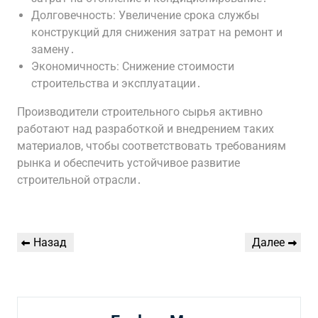
Долговечность: Увеличение срока службы
конструкций для снижения затрат на ремонт и
замену․
Экономичность: Снижение стоимости
строительства и эксплуатации․
Производители строительного сырья активно
работают над разработкой и внедрением таких
материалов, чтобы соответствовать требованиям
рынка и обеспечить устойчивое развитие
строительной отрасли․
Навигация
Предыдущая
Следующая
Назад
Далее
по
запись
запись
записям