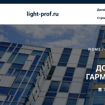
Перейти
к
Диза
light-prof.ru
содержимому
Стро
/
HOME
ДО
ГАР