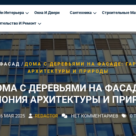
йн Интерьера
Окна И Двери
Сантехника
Строительные Ма
ительство И Ремонт
/
ФАСАД
ДОМА С ДЕРЕВЬЯМИ НА ФАСАДЕ: ГА
АРХИТЕКТУРЫ И ПРИРОДЫ
МА С ДЕРЕВЬЯМИ НА ФАСА
МОНИЯ АРХИТЕКТУРЫ И ПРИ
26 МАЯ 2025
REDACTOR
НЕТ КОММЕНТАРИЕВ
0 