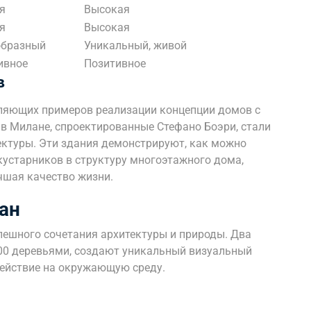
я
Высокая
я
Высокая
образный
Уникальный, живой
ивное
Позитивное
в
тляющих примеров реализации концепции домов с
 в Милане, спроектированные Стефано Боэри, стали
ктуры. Эти здания демонстрируют, как можно
кустарников в структуру многоэтажного дома,
чшая качество жизни.
ан
пешного сочетания архитектуры и природы. Два
00 деревьями, создают уникальный визуальный
ействие на окружающую среду.