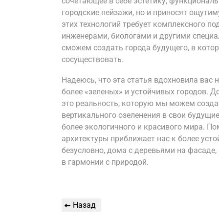
сочетающее в себе эстетику, функциональ
городские пейзажи, но и приносят ощути
этих технологий требует комплексного по
инженерами, биологами и другими специ
сможем создать города будущего, в кото
сосуществовать.
Надеюсь, что эта статья вдохновила вас 
более «зеленых» и устойчивых городов. Д
это реальность, которую мы можем созда
вертикального озеленения в свои будущие
более экологичного и красивого мира. По
архитектуры приближает нас к более усто
безусловно, дома с деревьями на фасаде
в гармонии с природой.
Навигация
Предыдущая
Назад
запись