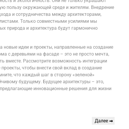
ность и экологичность. Они не только украшают
мую пользу окружающей среде и жителям. Внедрение
дхода и сотрудничества между архитекторами,
алистами. Только совместными усилиями мы
рых природа и архитектура будут гармонично
на новые идеи и проекты, направленные на создание
ома с деревьями на фасаде – это не просто мечта,
ть вместе. Рассмотрите возможность интеграции
 проекты, чтобы внести свой вклад в создание
мните, что каждый шаг в сторону «зеленой»
йчивому будущему. Будущее архитектуры – это,
, предлагающие инновационные решения для жизни
Следующая
Далее
запись