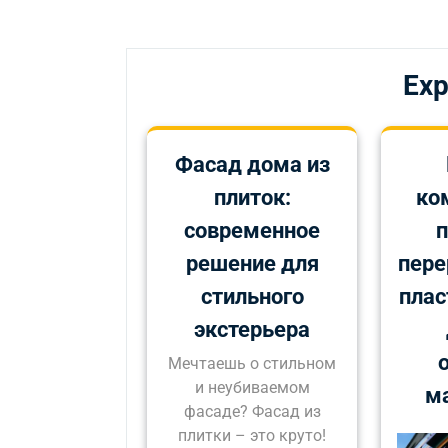
по
записям
Exp
Фасад дома из
плиток:
ко
современное
п
решение для
пере
стильного
плас
экстерьера
Мечтаешь о стильном
и неубиваемом
м
фасаде? Фасад из
плитки – это круто!