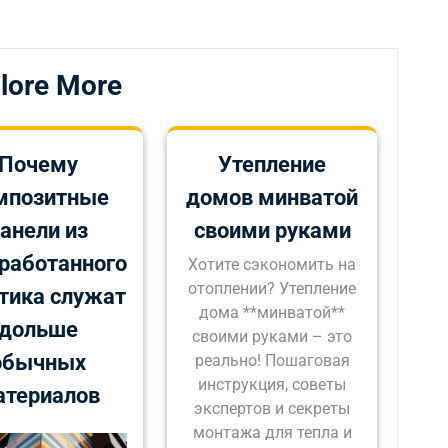
lore More
Почему
Утепление
мпозитные
домов минватой
анели из
своими руками
работанного
Хотите сэкономить на
отоплении? Утепление
тика служат
дома **минватой**
дольше
своими руками – это
обычных
реально! Пошаговая
инструкция, советы
атериалов
экспертов и секреты
монтажа для тепла и