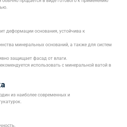
и обычно продается в виде готового к применению
тью.
ит деформации основания, устойчива к
инства минеральных оснований, а также для систем
вно защищает фасад от влаги.
екомендуется использовать с минеральной ватой в
ка
один из наиболее современных и
укатурок.
чность.