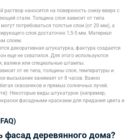
 раствор наносится на поверхность снизу-вверх с
ющей стали. Толщина слоя зависит от типа
могут потребоваться толстые слои (от 20 мм), а
ирующего слоя достаточно 1,5-5 мм. Материал
ым слоем.
ется декоративная штукатурка, фактура создается
 он еще не схватился. Для этого используются
и, валики или специальные штампы.
висит от ее типа, толщины слоя, температуры и
ное высыхание занимает от 8 часов. Важно
бегая сквозняков и прямых солнечных лучей.
ти): Некоторые виды штукатурок (например,
окраски фасадными красками для придания цвета и
(FAQ)
ь фасад деревянного дома?