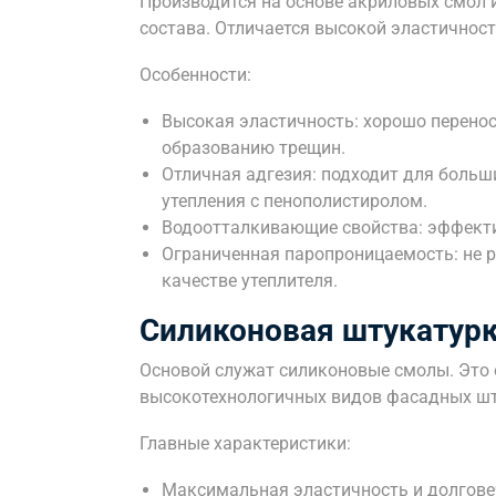
Производится на основе акриловых смол 
состава. Отличается высокой эластичнос
Особенности:
Высокая эластичность: хорошо перенос
образованию трещин.
Отличная адгезия: подходит для больш
утепления с пенополистиролом.
Водоотталкивающие свойства: эффекти
Ограниченная паропроницаемость: не р
качестве утеплителя.
Силиконовая штукатур
Основой служат силиконовые смолы. Это 
высокотехнологичных видов фасадных шт
Главные характеристики:
Максимальная эластичность и долгове