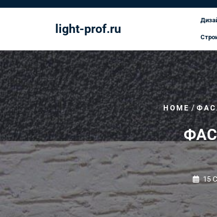
Перейти
к
Диза
light-prof.ru
содержимому
Стро
/
HOME
ФАС
ФАС
15 