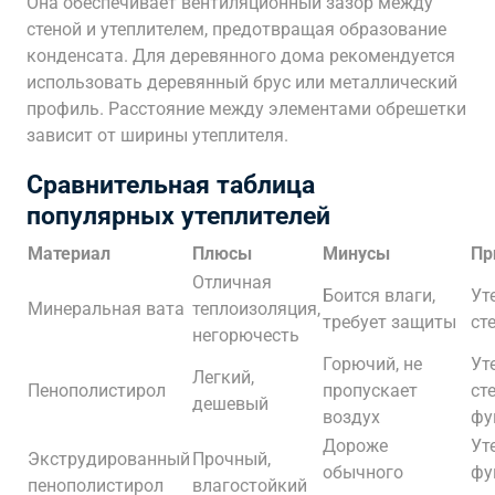
Она обеспечивает вентиляционный зазор между
стеной и утеплителем, предотвращая образование
конденсата. Для деревянного дома рекомендуется
использовать деревянный брус или металлический
профиль. Расстояние между элементами обрешетки
зависит от ширины утеплителя.
Сравнительная таблица
популярных утеплителей
Материал
Плюсы
Минусы
Пр
Отличная
Боится влаги,
Ут
Минеральная вата
теплоизоляция,
требует защиты
ст
негорючесть
Горючий, не
Ут
Легкий,
Пенополистирол
пропускает
сте
дешевый
воздух
фу
Дороже
Ут
Экструдированный
Прочный,
обычного
фу
пенополистирол
влагостойкий