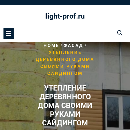
Перейти
к
light-prof.ru
содержимому
/
/
HOME
ФАСАД
УТЕПЛЕНИЕ
ДЕРЕВЯННОГО ДОМА
СВОИМИ РУКАМИ
САЙДИНГОМ
УТЕПЛЕНИЕ
ДЕРЕВЯННОГО
ДОМА СВОИМИ
РУКАМИ
САЙДИНГОМ