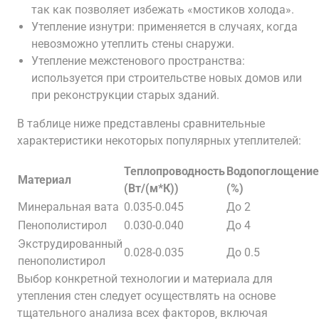
так как позволяет избежать «мостиков холода».
Утепление изнутри: применяется в случаях‚ когда
невозможно утеплить стены снаружи.
Утепление межстенового пространства:
используется при строительстве новых домов или
при реконструкции старых зданий.
В таблице ниже представлены сравнительные
характеристики некоторых популярных утеплителей:
Теплопроводность
Водопоглощение
Материал
(Вт/(м*К))
(%)
Минеральная вата
0.035-0.045
До 2
Пенополистирол
0.030-0.040
До 4
Экструдированный
0.028-0.035
До 0.5
пенополистирол
Выбор конкретной технологии и материала для
утепления стен следует осуществлять на основе
тщательного анализа всех факторов‚ включая