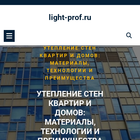
Перейти
к
light-prof.ru
содержимому
/
/
HOME
ФАСАД
УТЕПЛЕНИЕ СТЕН
КВАРТИР И ДОМОВ:
МАТЕРИАЛЫ,
ТЕХНОЛОГИИ И
ПРЕИМУЩЕСТВА
УТЕПЛЕНИЕ СТЕН
КВАРТИР И
ДОМОВ:
МАТЕРИАЛЫ,
ТЕХНОЛОГИИ И