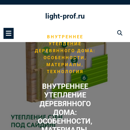
Перейти
к
light-prof.ru
содержимому
/
/
HOME
ФАСАД
ВНУТРЕННЕЕ
УТЕПЛЕНИЕ
ДЕРЕВЯННОГО ДОМА:
ОСОБЕННОСТИ,
МАТЕРИАЛЫ,
ТЕХНОЛОГИЯ
ВНУТРЕННЕЕ
УТЕПЛЕНИЕ
ДЕРЕВЯННОГО
ДОМА:
ОСОБЕННОСТИ,
МАТЕРИАЛЫ,