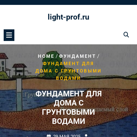
Перейти
к
light-prof.ru
содержимому
/
/
HOME
ФУНДАМЕНТ
ФУНДАМЕНТ ДЛЯ
ДОМА С ГРУНТОВЫМИ
ВОДАМИ
ФУНДАМЕНТ ДЛЯ
ДОМА С
ГРУНТОВЫМИ
ВОДАМИ
29 МАЯ 2025