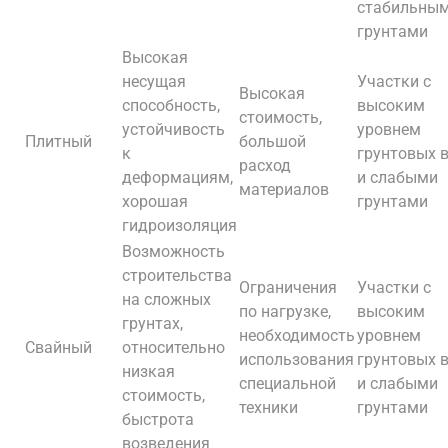
стабильны
грунтами
Высокая
несущая
Участки с
Высокая
способность,
высоким
стоимость,
устойчивость
уровнем
Плитный
большой
к
грунтовых 
расход
деформациям,
и слабыми
материалов
хорошая
грунтами
гидроизоляция
Возможность
строительства
Ограничения
Участки с
на сложных
по нагрузке,
высоким
грунтах,
необходимость
уровнем
Свайный
относительно
использования
грунтовых 
низкая
специальной
и слабыми
стоимость,
техники
грунтами
быстрота
возведения