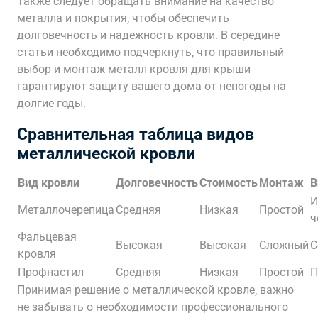
Также следует обращать внимание на качество
металла и покрытия‚ чтобы обеспечить
долговечность и надежность кровли. В середине
статьи необходимо подчеркнуть‚ что правильный
выбор и монтаж металл кровля для крыши
гарантируют защиту вашего дома от непогоды на
долгие годы.
Сравнительная таблица видов
металлической кровли
Вид кровли
Долговечность
Стоимость
Монтаж
В
И
Металлочерепица
Средняя
Низкая
Простой
ч
Фальцевая
Высокая
Высокая
Сложный
С
кровля
Профнастил
Средняя
Низкая
Простой
П
Принимая решение о металлической кровле‚ важно
не забывать о необходимости профессионального