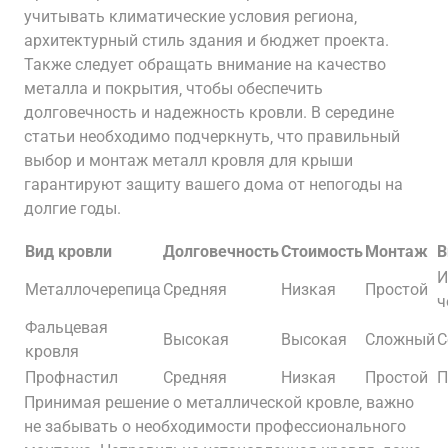
учитывать климатические условия региона‚
архитектурный стиль здания и бюджет проекта.
Также следует обращать внимание на качество
металла и покрытия‚ чтобы обеспечить
долговечность и надежность кровли. В середине
статьи необходимо подчеркнуть‚ что правильный
выбор и монтаж металл кровля для крыши
гарантируют защиту вашего дома от непогоды на
долгие годы.
Вид кровли
Долговечность
Стоимость
Монтаж
В
И
Металлочерепица
Средняя
Низкая
Простой
ч
Фальцевая
Высокая
Высокая
Сложный
С
кровля
Профнастил
Средняя
Низкая
Простой
П
Принимая решение о металлической кровле‚ важно
не забывать о необходимости профессионального