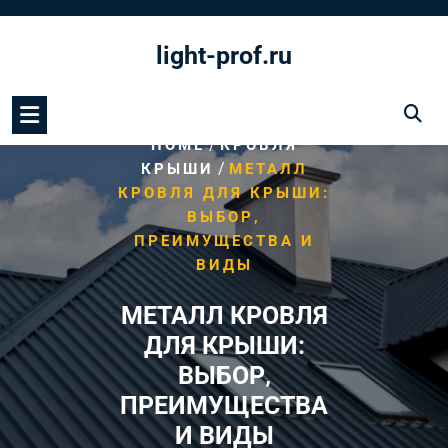
Перейти
к
light-prof.ru
содержимому
/
HOME
КРОВЛЯ
/
КРЫШИ
МЕТАЛЛ
КРОВЛЯ ДЛЯ КРЫШИ:
ВЫБОР‚
ПРЕИМУЩЕСТВА И
ВИДЫ
МЕТАЛЛ КРОВЛЯ
ДЛЯ КРЫШИ:
ВЫБОР‚
ПРЕИМУЩЕСТВА
И ВИДЫ