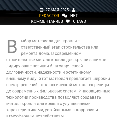
27 МАЯ 2025
REDACTOR
НЕТ
КОММЕНТАРИЕВ
0 TAGS
В
ыбор материала для кровли –
ответственный этап строительства или
ремонта дома. В современном
строительстве металл кровля для крыши занимает
лидирующие позиции благодаря своей
долговечности‚ надежности и эстетичному
внешнему виду. Этот материал предлагает широкий
спектр решений‚ от классической металлочерепицы
до современных фальцевых систем. Инновационные
технологии производства позволяют создавать
металл кровля для крыши с улучшенными
характеристиками‚ устойчивыми к коррозии и
атмосферным воздействиям.