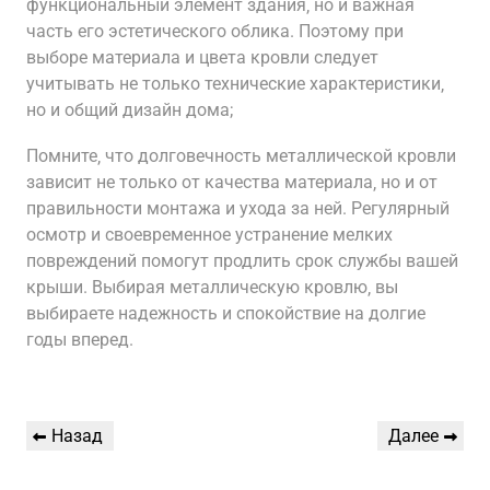
функциональный элемент здания‚ но и важная
часть его эстетического облика. Поэтому при
выборе материала и цвета кровли следует
учитывать не только технические характеристики‚
но и общий дизайн дома;
Помните‚ что долговечность металлической кровли
зависит не только от качества материала‚ но и от
правильности монтажа и ухода за ней. Регулярный
осмотр и своевременное устранение мелких
повреждений помогут продлить срок службы вашей
крыши. Выбирая металлическую кровлю‚ вы
выбираете надежность и спокойствие на долгие
годы вперед.
Навигация
Предыдущая
Следующая
Назад
Далее
по
запись
запись
записям