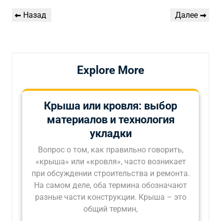
Навигация
Предыдущая
Следующая
Назад
Далее
по
запись
запись
записям
Explore More
Крыша или кровля: выбор
материалов и технология
укладки
Вопрос о том, как правильно говорить,
«крыша» или «кровля», часто возникает
при обсуждении строительства и ремонта.
На самом деле, оба термина обозначают
разные части конструкции. Крыша – это
общий термин,