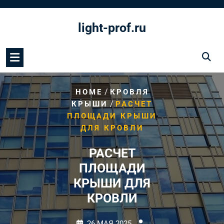
Перейти
к
light-prof.ru
содержимому
/
HOME
КРОВЛЯ
/
КРЫШИ
РАСЧЕТ
ПЛОЩАДИ КРЫШИ
ДЛЯ КРОВЛИ
РАСЧЕТ
ПЛОЩАДИ
КРЫШИ ДЛЯ
КРОВЛИ
26 МАЯ 2025