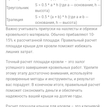
S = 0.5 * a * h (где a ─ основание, h ─
Треугольник
высота)
S = 0.5 * (a + b) * h (где a и b ─
Трапеция
основания, h ─ высота)
Важно учитывать припуски на нахлесты и обрезки
кровельного материала. Обычно прибавляют 10-
15% к рассчитанной площади. Правильный расчет
площади крыши для кровли поможет избежать
лишних затрат.
Точный расчет площади кровли – это залог
успешного завершения кровельных работ. Уделите
этому этапу достаточно внимания, используйте
проверенные методы и инструменты, и результат
вас порадует. В конечном итоге, правильный расчет
поможет сэкономить деньги и обеспечить
надежность вашей крыши на долгие годы.
Расчет площади крыши для кровли – это ключевой