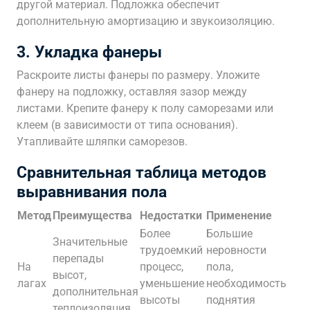
другой материал. Подложка обеспечит
дополнительную амортизацию и звукоизоляцию.
3. Укладка фанеры
Раскроите листы фанеры по размеру. Уложите
фанеру на подложку, оставляя зазор между
листами. Крепите фанеру к полу саморезами или
клеем (в зависимости от типа основания).
Утапливайте шляпки саморезов.
Сравнительная таблица методов
выравнивания пола
Метод
Преимущества
Недостатки
Применение
Более
Большие
Значительные
трудоемкий
неровности
перепады
На
процесс,
пола,
высот,
лагах
уменьшение
необходимость
дополнительная
высоты
поднятия
теплоизоляция