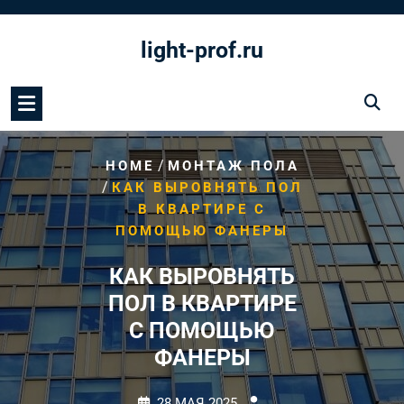
Перейти
к
light-prof.ru
содержимому
/
HOME
МОНТАЖ ПОЛА
/
КАК ВЫРОВНЯТЬ ПОЛ
В КВАРТИРЕ С
ПОМОЩЬЮ ФАНЕРЫ
КАК ВЫРОВНЯТЬ
ПОЛ В КВАРТИРЕ
С ПОМОЩЬЮ
ФАНЕРЫ
28 МАЯ 2025