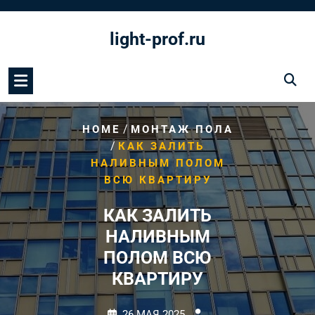
Перейти
к
light-prof.ru
содержимому
/
HOME
МОНТАЖ ПОЛА
/
КАК ЗАЛИТЬ
НАЛИВНЫМ ПОЛОМ
ВСЮ КВАРТИРУ
КАК ЗАЛИТЬ
НАЛИВНЫМ
ПОЛОМ ВСЮ
КВАРТИРУ
26 МАЯ 2025