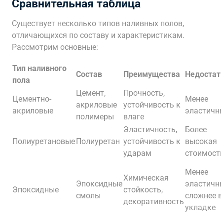
Сравнительная таблица
Существует несколько типов наливных полов,
отличающихся по составу и характеристикам.
Рассмотрим основные:
Тип наливного
Состав
Преимущества
Недостат
пола
Цемент,
Прочность,
Цементно-
Менее
акриловые
устойчивость к
акриловые
эластичн
полимеры
влаге
Эластичность,
Более
Полиуретановые
Полиуретан
устойчивость к
высокая
ударам
стоимост
Менее
Химическая
Эпоксидные
эластичн
Эпоксидные
стойкость,
смолы
сложнее 
декоративность
укладке