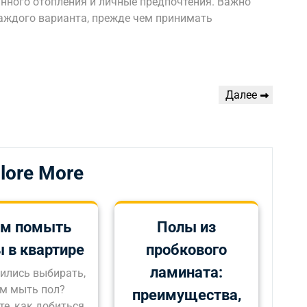
нного отопления и личные предпочтения. Важно
каждого варианта, прежде чем принимать
Следующая
Далее
запись
lore More
м помыть
Полы из
 в квартире
пробкового
ламината:
ились выбирать,
м мыть пол?
преимущества,
те, как добиться