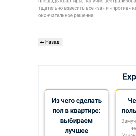
площадь квартиры, наличие централизова
тщательно взвесить все «за» и «против» 
окончательное решение.
Навигация
Предыдущая
Назад
по
запись
записям
Exp
Из чего сделать
Че
пол в квартире:
полы
выбираем
Замуч
че
лучшее
Узнай