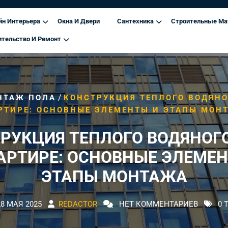
йн Интерьера
Окна И Двери
Сантехника
Строительные Ма
ительство И Ремонт
/
НТАЖ ПОЛА
КОНСТРУКЦИЯ ТЕПЛОГО ВОДЯНО
РТИРЕ: ОСНОВНЫЕ ЭЛЕМЕНТЫ И ЭТАПЫ МОН
РУКЦИЯ ТЕПЛОГО ВОДЯНОГ
АРТИРЕ: ОСНОВНЫЕ ЭЛЕМЕ
ЭТАПЫ МОНТАЖА
28 МАЯ 2025
REDACTOR
НЕТ КОММЕНТАРИЕВ
0 