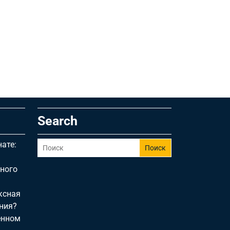
Search
ате:
Поиск
чного
ексная
ния?
енном