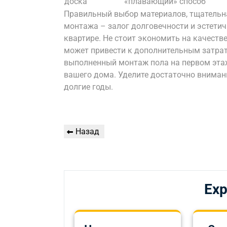
доска
«плавающий» способ
Правильный выбор материалов, тщательна
монтажа – залог долговечности и эстетич
квартире. Не стоит экономить на качестве
может привести к дополнительным затрат
выполненный монтаж пола на первом этаж
вашего дома. Уделите достаточно внимани
долгие годы.
Навигация
Предыдущая
Назад
по
запись
записям
Exp