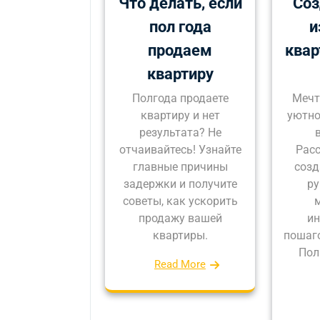
Что делать, если
Соз
пол года
и
продаем
квар
квартиру
Полгода продаете
Мечт
квартиру и нет
уютно
результата? Не
отчаивайтесь! Узнайте
Расс
главные причины
созд
задержки и получите
ру
советы, как ускорить
м
продажу вашей
ин
квартиры.
пошаго
Пол
Read More