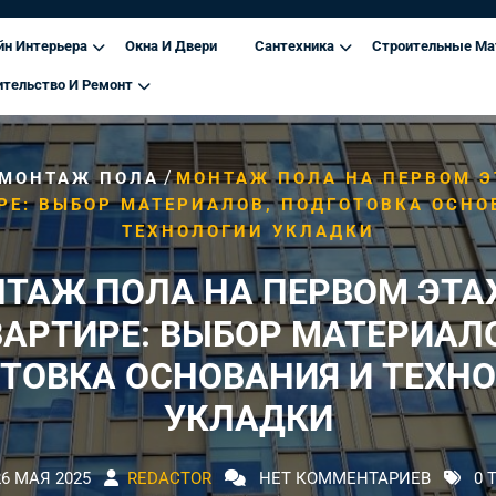
йн Интерьера
Окна И Двери
Сантехника
Строительные Ма
ительство И Ремонт
/
МОНТАЖ ПОЛА
МОНТАЖ ПОЛА НА ПЕРВОМ Э
РЕ: ВЫБОР МАТЕРИАЛОВ, ПОДГОТОВКА ОСНО
ТЕХНОЛОГИИ УКЛАДКИ
ТАЖ ПОЛА НА ПЕРВОМ ЭТА
ВАРТИРЕ: ВЫБОР МАТЕРИАЛО
ТОВКА ОСНОВАНИЯ И ТЕХН
УКЛАДКИ
26 МАЯ 2025
REDACTOR
НЕТ КОММЕНТАРИЕВ
0 