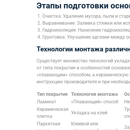
Этапы подготовки осно
Очистка: Удаление мусора, пыли и ста
Выравнивание: Заливка стяжки или ис
Гидроизоляция: Нанесение гидроизоляц
Грунтовка: Улучшение адгезии между 
Технологии монтажа различ
Существует множество технологий укладк
от типа покрытия и особенностей основа
«плавающим» способом, а керамическую п
инструкцию производителя и при необход
Тип покрытия
Технология монтажа
Ос
Ламинат
«Плавающий» способ
Не
Керамическая
Тр
Укладка на клей
плитка
сп
Паркетная
Клеевой или
За