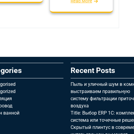
Read More
gories
Recent Posts
gorised
Пыль и уличный шум в комн
gorized
выстраиваем правильную
ляция
систему фильтрации прито
ровод
воздуха
н ванной
Title: Выбор ERP 1С: компл
система или точечные реше
Скрытый плинтус в соврем