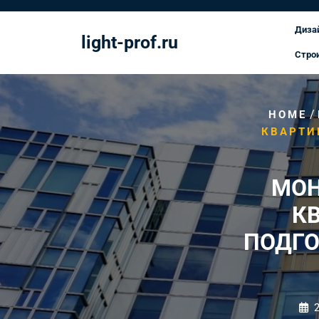
Перейти
к
Диза
light-prof.ru
содержимому
Стро
/
HOME
КВАРТИ
МОН
К
ПОДГО