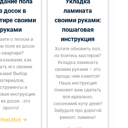
дание пола
Укладка
з досок в
ламината
тире своими
своими руками:
руками
пошаговая
инструкция
аете о теплом и
м поле из досок
Хотите обновить пол,
в квартире?
но боитесь мастеров?
казываем, как
Укладка ламината
ать его своими
своими руками – это
ками! Выбор
проще, чем кажется!
атериалов,
Наша инструкция
струменты и
поможет вам сделать
вая инструкция.
все идеально,
 из досок - это
сэкономив кучу денег!
просто!
Забудьте про дорогой
ремонт, ламинат
Read More