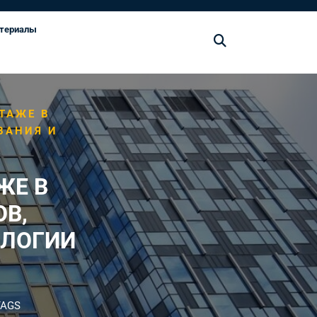
териалы
ТАЖЕ В
ВАНИЯ И
ЖЕ В
В,
ОЛОГИИ
TAGS