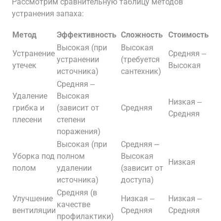
Рассмотрим сравнительную таблицу методов
устранения запаха:
Метод
Эффективность
Сложность
Стоимость
Высокая (при
Высокая
Устранение
Средняя ‒
устранении
(требуется
утечек
Высокая
источника)
сантехник)
Средняя ‒
Удаление
Высокая
Низкая ‒
грибка и
(зависит от
Средняя
Средняя
плесени
степени
поражения)
Высокая (при
Средняя ⎼
Уборка под
полном
Высокая
Низкая
полом
удалении
(зависит от
источника)
доступа)
Средняя (в
Улучшение
Низкая ‒
Низкая ‒
качестве
вентиляции
Средняя
Средняя
профилактики)