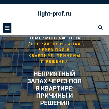
Перейти
к
light-prof.ru
содержимому
/
HOME
МОНТАЖ ПОЛА
/
НЕПРИЯТНЫЙ ЗАПАХ
ЧЕРЕЗ ПОЛ В
КВАРТИРЕ: ПРИЧИНЫ
И РЕШЕНИЯ
НЕПРИЯТНЫЙ
ЗАПАХ ЧЕРЕЗ ПОЛ
В КВАРТИРЕ:
ПРИЧИНЫ И
РЕШЕНИЯ