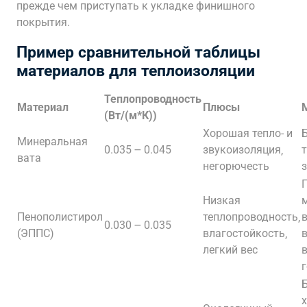
прежде чем приступать к укладке финишного
покрытия.
Пример сравнительной таблицы
материалов для теплоизоляции
Теплопроводность
Материал
Плюсы
(Вт/(м*К))
Хорошая тепло- и
Б
Минеральная
0.035 ౼ 0.045
звукоизоляция‚
вата
негорючесть
Низкая
Пенополистирол
теплопроводность‚
0.030 ౼ 0.035
(ЭППС)
влагостойкость‚
легкий вес