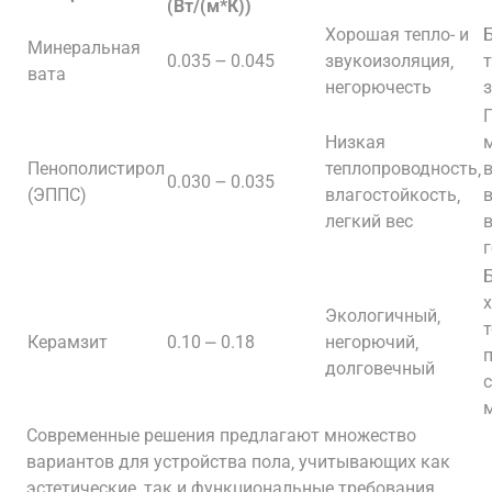
(Вт/(м*К))
Хорошая тепло- и
Б
Минеральная
0.035 ౼ 0.045
звукоизоляция‚
вата
негорючесть
Низкая
Пенополистирол
теплопроводность‚
0.030 ౼ 0.035
(ЭППС)
влагостойкость‚
легкий вес
Экологичный‚
Керамзит
0.10 ⎼ 0.18
негорючий‚
долговечный
Современные решения предлагают множество
вариантов для устройства пола‚ учитывающих как
эстетические‚ так и функциональные требования.