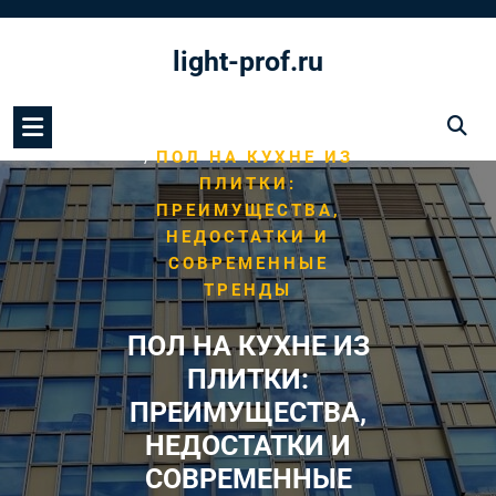
Перейти
к
light-prof.ru
содержимому
/
HOME
МОНТАЖ ПОЛА
/
ПОЛ НА КУХНЕ ИЗ
ПЛИТКИ:
ПРЕИМУЩЕСТВА,
НЕДОСТАТКИ И
СОВРЕМЕННЫЕ
ТРЕНДЫ
ПОЛ НА КУХНЕ ИЗ
ПЛИТКИ:
ПРЕИМУЩЕСТВА,
НЕДОСТАТКИ И
СОВРЕМЕННЫЕ