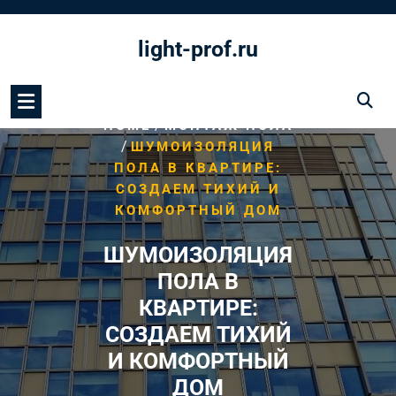
Перейти
к
light-prof.ru
содержимому
/
HOME
МОНТАЖ ПОЛА
/
ШУМОИЗОЛЯЦИЯ
ПОЛА В КВАРТИРЕ:
СОЗДАЕМ ТИХИЙ И
КОМФОРТНЫЙ ДОМ
ШУМОИЗОЛЯЦИЯ
ПОЛА В
КВАРТИРЕ:
СОЗДАЕМ ТИХИЙ
И КОМФОРТНЫЙ
ДОМ