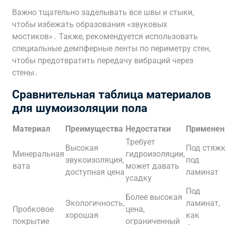
Важно тщательно заделывать все швы и стыки,
чтобы избежать образования «звуковых
мостиков»․ Также, рекомендуется использовать
специальные демпферные ленты по периметру стен,
чтобы предотвратить передачу вибраций через
стены․
Сравнительная таблица материалов
для шумоизоляции пола
Материал
Преимущества
Недостатки
Применен
Требует
Высокая
Под стяжк
Минеральная
гидроизоляции,
звукоизоляция,
под
вата
может давать
доступная цена
ламинат
усадку
Под
Более высокая
Экологичность,
ламинат,
Пробковое
цена,
хорошая
как
покрытие
ограниченный