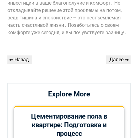
инвестиции в ваше благополучие и комфорт․ Не
откладывайте решение этой проблемы на потом,
ведь тишина и спокойствие – это неотъемлемая
часть счастливой жизни․ Позаботьтесь о своем
комфорте уже сегодня, и вы почувствуете разницу․
Навигация
Предыдущая
Следующая
Назад
Далее
по
запись
запись
записям
Explore More
Цементирование пола в
квартире: Подготовка и
процесс