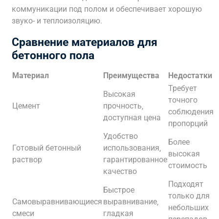
коммуникации под полом и обеспечивает хорошую
звуко- и теплоизоляцию.
Сравнение материалов для
бетонного пола
Материал
Преимущества
Недостатки
Требует
Высокая
точного
Цемент
прочность‚
соблюдения
доступная цена
пропорций
Удобство
Более
Готовый бетонный
использования‚
высокая
раствор
гарантированное
стоимость
качество
Подходят
Быстрое
только для
Самовыравнивающиеся
выравнивание‚
небольших
смеси
гладкая