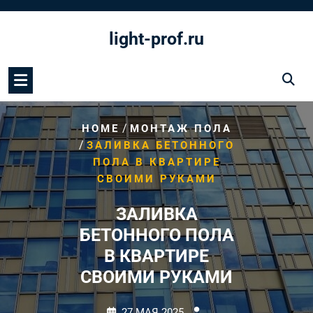
Перейти
к
light-prof.ru
содержимому
/
HOME
МОНТАЖ ПОЛА
/
ЗАЛИВКА БЕТОННОГО
ПОЛА В КВАРТИРЕ
СВОИМИ РУКАМИ
ЗАЛИВКА
БЕТОННОГО ПОЛА
В КВАРТИРЕ
СВОИМИ РУКАМИ
27 МАЯ 2025