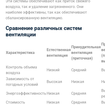
Эти системы обеспечивают как приток свежего
воздуха, так и удаление загрязненного. Они
наиболее эффективны, так как обеспечивают
сбалансированную вентиляцию.
Сравнение различных систем
вентиляции
П
Принудительная
Естественная
в
Характеристика
вентиляция
вентиляция
(
(приточная)
в
Контроль объема
Низкий
Средний
В
воздуха
Зависимость от
Высокая
Низкая
Н
погодных условий
В
Энергоэффективность
Низкая
Средняя
р
Стоимость
Низкая
Средняя
В