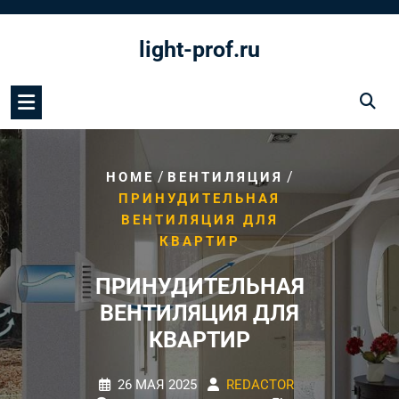
Перейти
к
light-prof.ru
содержимому
/
/
HOME
ВЕНТИЛЯЦИЯ
ПРИНУДИТЕЛЬНАЯ
ВЕНТИЛЯЦИЯ ДЛЯ
КВАРТИР
ПРИНУДИТЕЛЬНАЯ
ВЕНТИЛЯЦИЯ ДЛЯ
КВАРТИР
26 МАЯ 2025
REDACTOR