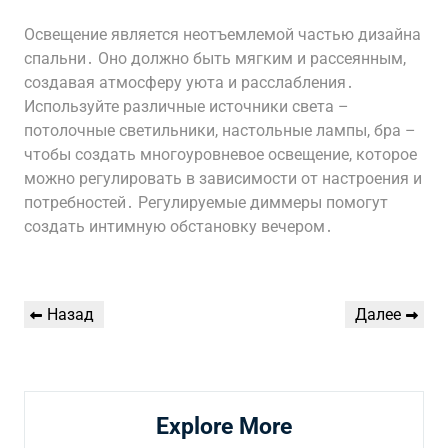
Освещение является неотъемлемой частью дизайна
спальни․ Оно должно быть мягким и рассеянным,
создавая атмосферу уюта и расслабления․
Используйте различные источники света –
потолочные светильники, настольные лампы, бра –
чтобы создать многоуровневое освещение, которое
можно регулировать в зависимости от настроения и
потребностей․ Регулируемые диммеры помогут
создать интимную обстановку вечером․
Навигация
Предыдущая
Следующая
Назад
Далее
по
запись
запись
записям
Explore More