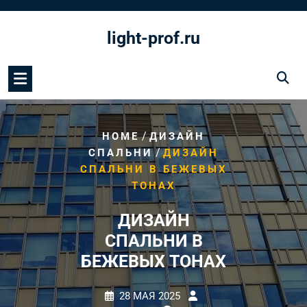
Перейти
к
light-prof.ru
содержимому
/
HOME
ДИЗАЙН
/
СПАЛЬНИ
ДИЗАЙН
СПАЛЬНИ В БЕЖЕВЫХ
ТОНАХ
ДИЗАЙН
СПАЛЬНИ В
БЕЖЕВЫХ ТОНАХ
28 МАЯ 2025