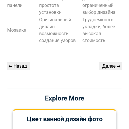
панели
простота
ограниченный
установки
выбор дизайна
Оригинальный
Трудоемкость
дизайн,
укладки, более
Мозаика
возможность
высокая
создания узоров
стоимость
Навигация
Предыдущая
Следующая
Назад
Далее
по
запись
запись
записям
Explore More
Цвет ванной дизайн фото