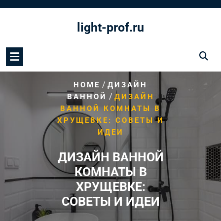
Перейти
к
light-prof.ru
содержимому
/
HOME
ДИЗАЙН
/
ВАННОЙ
ДИЗАЙН
ВАННОЙ КОМНАТЫ В
ХРУЩЕВКЕ: СОВЕТЫ И
ИДЕИ
ДИЗАЙН ВАННОЙ
КОМНАТЫ В
ХРУЩЕВКЕ:
СОВЕТЫ И ИДЕИ