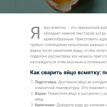
Я
йцо всмятку – это прекрасный выб
обладает нежной текстурой, когда
кремообразным. Приготовить идеа
требует соблюдения нескольких важных п
варки после закипания воды, чтобы полу
подробно рассмотрим все нюансы пригото
наслаждаться этим вкусным и полезным
Как сварить яйцо всмятку: 
Подготовка:
Достаньте яйца из холодил
комнатной температуры. Это поможет 
Варка:
Поместите яйца в кастрюлю с х
яйца.
Кипячение:
Доведите воду до кипения н