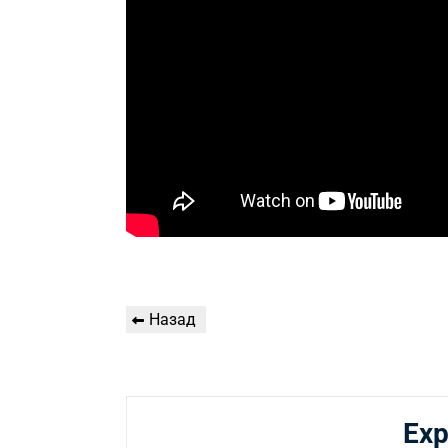
Навигация
Предыдущая
Назад
по
запись
записям
Exp