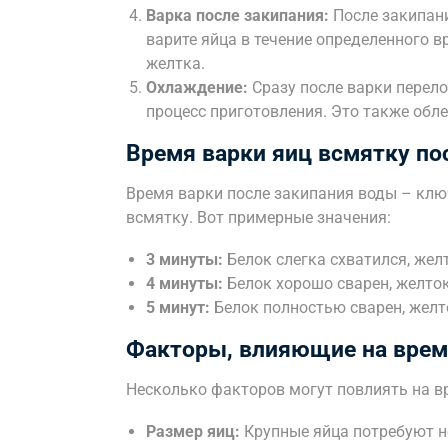
Варка после закипания:
После закипани
варите яйца в течение определенного в
желтка.
Охлаждение:
Сразу после варки перело
процесс приготовления. Это также обле
Время варки яиц всмятку по
Время варки после закипания воды – кл
всмятку. Вот примерные значения:
3 минуты:
Белок слегка схватился, жел
4 минуты:
Белок хорошо сварен, желток
5 минут:
Белок полностью сварен, желто
Факторы, влияющие на врем
Несколько факторов могут повлиять на в
Размер яиц:
Крупные яйца потребуют н