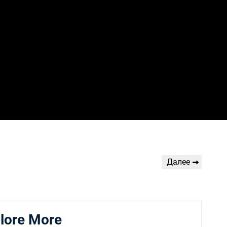
Следующая
Далее
запись
lore More