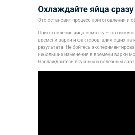
Охлаждайте яйца сразу
Это остановит процесс приготовления и о
Приготовление яйца всмятку – это искус
времени варки и факторов, влияющих на 
результата. Не бойтесь экспериментирова
небольшие изменения в времени варки мо
Наслаждайтесь вкусным и полезным завт