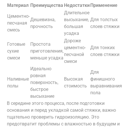
Материал
Преимущества
Недостатки
Применение
Длительное
Цементно-
Дешевизна,
высыхание,
Для толстых
песчаная
прочность
большая
слоев стяжки
смесь
усадка
Дороже
Готовые
Простота
цементно-
Для тонких
сухие
приготовления,
песчаной
слоев стяжки
смеси
меньше усадка
смеси
Идеально
Для
ровная
Наливные
Высокая
финишного
поверхность,
полы
стоимость
выравнивания
быстрое
пола
высыхание
В середине этого процесса, после подготовки
основания и перед укладкой самой стяжки, важно
тщательно проверить гидроизоляцию. Это
предотвратит проблемы с влажностью в будущем и