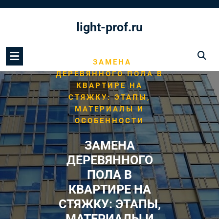
Перейти
к
light-prof.ru
содержимому
/
HOME
МОНТАЖ ПОЛА
/
ЗАМЕНА
ДЕРЕВЯННОГО ПОЛА В
КВАРТИРЕ НА
СТЯЖКУ: ЭТАПЫ,
МАТЕРИАЛЫ И
ОСОБЕННОСТИ
ЗАМЕНА
ДЕРЕВЯННОГО
ПОЛА В
КВАРТИРЕ НА
СТЯЖКУ: ЭТАПЫ,
МАТЕРИАЛЫ И