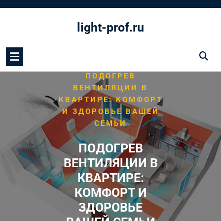
Перейти
к
light-prof.ru
содержимому
/
/
HOME
ВЕНТИЛЯЦИЯ
ПОДОГРЕВ
ВЕНТИЛЯЦИИ В
КВАРТИРЕ: КОМФОРТ
И ЗДОРОВЬЕ ВАШЕЙ
СЕМЬИ
ПОДОГРЕВ
ВЕНТИЛЯЦИИ В
КВАРТИРЕ:
КОМФОРТ И
ЗДОРОВЬЕ